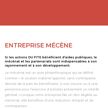
ENTREPRISE MÉCÈNE
Si les actions DU FITE bénéficient d’aides publiques, le
mécénat et les partenariats sont indispensables à son
rayonnement et à son développement.
Le mécénat est un acte philanthropique qui se définit
comme « le soutien matériel apporté, sans contrepartie
directe de la part du bénéficiaire, à une oeuvre ou à une
personne pour l’exercice d’activités présentant un intérêt
général. »Lorsque votre entreprise fait un don éligible au
mécénat, elle bénéficie d’une réduction d’impôt et de
contreparties.