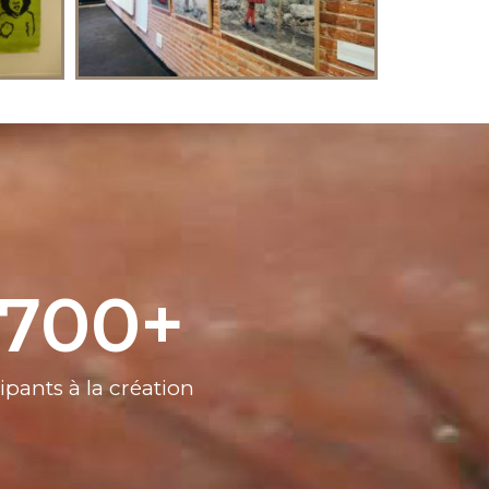
,700
+
ipants à la création​