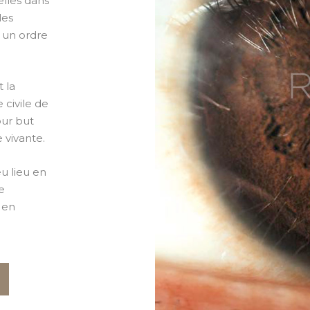
elles dans
les
, un ordre
 la
 civile de
our but
e vivante.
eu lieu en
e
 en