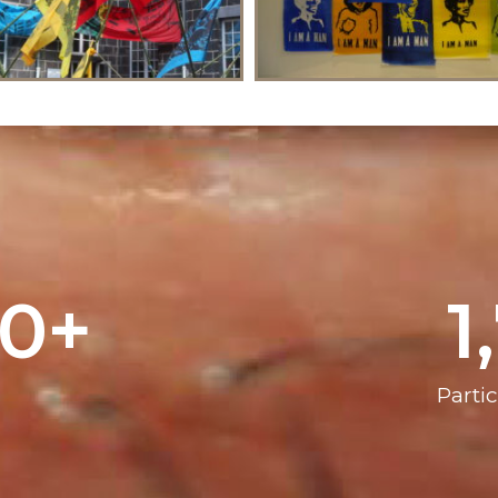
00
+
1
Partic