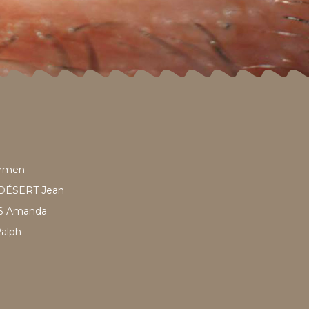
rmen
DÉSERT Jean
S Amanda
alph