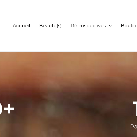
Accueil
Beauté(s)
Rétrospectives
Bouti
0
+
Pa