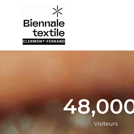
Aller
au
contenu
48,00
Visiteurs​