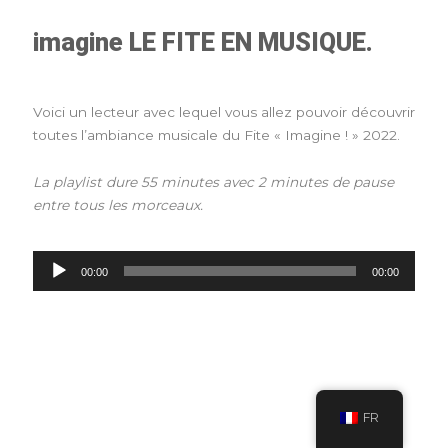
imagine LE FITE EN MUSIQUE.
Voici
un
lecteur
avec lequel
vous
allez
pouvoir
d
é
couvrir
toutes
l’ambiance musicale
du
Fite
«
Imagine
! »
2022
.
La
playlist
dure
55
minutes
avec
2
minutes
de
pause
entre
tous les
morceaux.
Lecteur
00:00
00:00
audio
FR