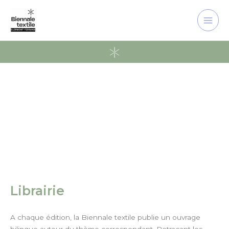
Aller
Main
au
Men
contenu
Librairie
A chaque édition, la Biennale textile publie un ouvrage