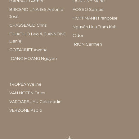
BARRAUD Armel
DORIGNY Marie
BRICENO LINARES Antonio
FOSSO Samuel
José
HOFFMANN Françoise
CHASSEAUD Chris
Nguyễn Huu Tram Kah
CHIACHIO Leo & GIANNONE
Odon
Daniel
RION Carmen
COZANNET Awena
DANG HOANG Nguyen
TROPÉA Yveline
VAN NOTEN Dries
VARDARSUYU Celaleddin
VERZONE Paolo