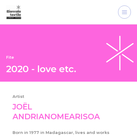
Skip
Main
to
Men
content
Fite
2020 - love etc.
Artist
JOËL
ANDRIANOMEARISOA
Born in 1977 in Madagascar, lives and works