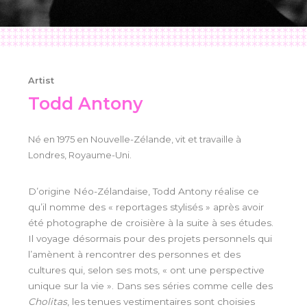
Artist
Todd Antony
Né en 1975 en Nouvelle-Zélande, vit et travaille à
Londres, Royaume-Uni.
D’origine Néo-Zélandaise, Todd Antony réalise ce
qu’il nomme des « reportages stylisés » après avoir
été photographe de croisière à la suite à ses études.
Il voyage désormais pour des projets personnels qui
l’amènent à rencontrer des personnes et des
cultures qui, selon ses mots, « ont une perspective
unique sur la vie ». Dans ses séries comme celle des
Cholitas
, les tenues vestimentaires sont choisies